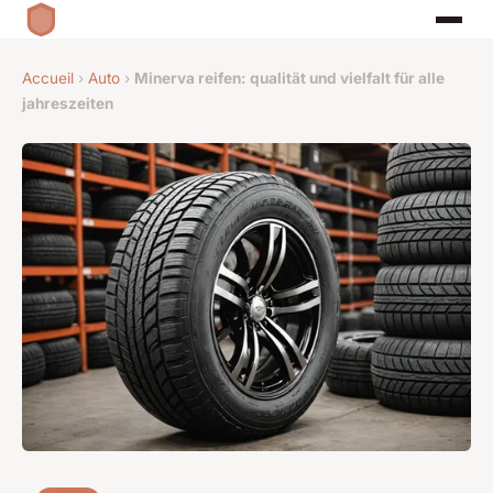
Accueil
›
Auto
›
Minerva reifen: qualität und vielfalt für alle
jahreszeiten